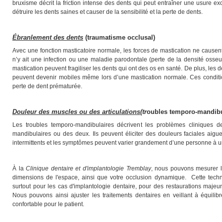
bruxisme décrit la friction intense des dents qui peut entraîner une usure e
détruire les dents saines et causer de la sensibilité et la perte de dents.
Ébranlement des dents
(traumatisme occlusal)
Avec une fonction masticatoire normale, les forces de mastication ne causen
n’y ait une infection ou une maladie parodontale (perte de la densité osseu
mastication peuvent fragiliser les dents qui ont des os en santé. De plus, les
peuvent devenir mobiles même lors d’une mastication normale. Ces conditi
perte de dent prématurée.
Douleur des muscles ou des articulatio
ns
(
tr
oubles temporo-mandibu
Les troubles temporo-mandibulaires décrivent les problèmes cliniques d
mandibulaires ou des deux. Ils peuvent éliciter des douleurs faciales aigu
intermittents et les symptômes peuvent varier grandement d’une personne à u
À la
Clinique dentaire et d'implantologie Tremblay
, nous pouvons mesurer le
dimensions de l'espace, ainsi que votre occlusion dynamique. Cette techno
surtout pour les cas d'implantologie dentaire, pour des restaurations majeur
Nous pouvons ainsi ajuster les traitements dentaires en veillant à équilib
confortable pour le patient.