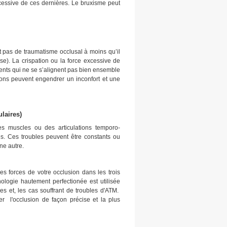
xcessive de ces dernières. Le bruxisme peut
t pas de traumatisme occlusal à moins qu’il
se). La crispation ou la force excessive de
 dents qui ne se s’alignent pas bien ensemble
ons peuvent engendrer un inconfort et une
laires)
es muscles ou des articulations temporo-
es. Ces troubles peuvent être constants ou
ne autre.
s forces de votre occlusion dans les trois
logie hautement perfectionée est utilisée
es et, les cas souffrant de troubles d'ATM.
rer l'occlusion de façon précise et la plus