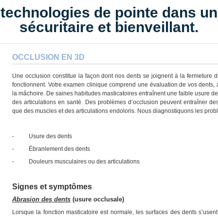
s technologies de pointe dans u
sécuritaire et bienveillant.
OCCLUSION EN 3D
Une occlusion constitue la façon dont nos dents se joignent à la fermeture
fonctionnent. Votre examen clinique comprend une évaluation de vos dents, a
la mâchoire. De saines habitudes masticatoires entraînent une faible usure de 
des articulations en santé. Des problèmes d’occlusion peuvent entraîner de
que des muscles et des articulations endoloris. Nous diagnostiquons les prob
- Usure des dents
- Ébranlement des dents
- Douleurs musculaires ou des articulations
Signes et symptômes
Abrasion des dents
(usure occlusale)
Lorsque la fonction masticatoire est normale, les surfaces des dents s’usen