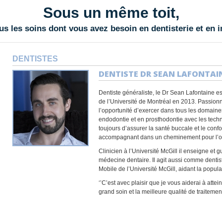
Sous un même toit,
s les soins dont vous avez besoin en dentisterie et en 
DENTISTES
DENTISTE DR SEAN LAFONTAI
Dentiste généraliste, le Dr Sean Lafontaine e
de l’Université de Montréal en 2013. Passionn
l’opportunité d’exercer dans tous les domaine
endodontie et en prosthodontie avec les tech
toujours d’assurer la santé buccale et le confor
accompagnant dans un cheminement pour l’obt
Clinicien à l’Université McGill il enseigne et
médecine dentaire. Il agit aussi comme dentis
Mobile de l’Université McGill, aidant la popul
‘’C’est avec plaisir que je vous aiderai à attei
grand soin et la meilleure qualité de traitement