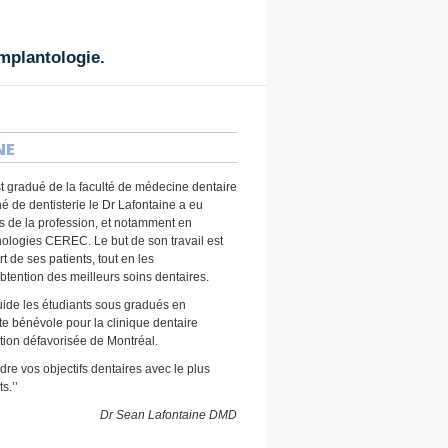
implantologie.
NE
st gradué de la faculté de médecine dentaire
é de dentisterie le Dr Lafontaine a eu
s de la profession, et notamment en
nologies CEREC. Le but de son travail est
t de ses patients, tout en les
ention des meilleurs soins dentaires.
 guide les étudiants sous gradués en
te bénévole pour la clinique dentaire
ation défavorisée de Montréal.
ndre vos objectifs dentaires avec le plus
s.’’
Dr Sean Lafontaine DMD